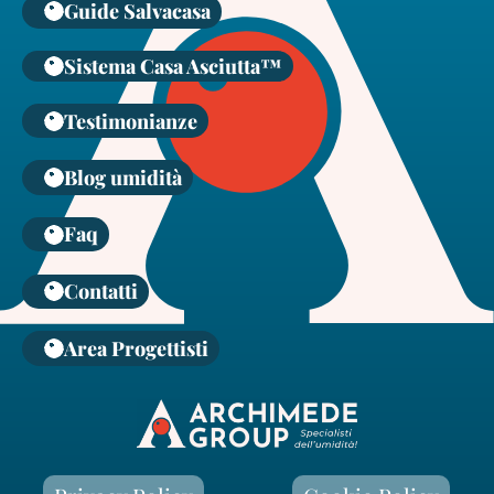
Guide Salvacasa
Sistema Casa Asciutta™
Testimonianze
Blog umidità
Faq
Contatti
Area Progettisti
Vai