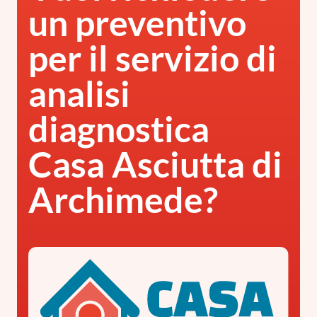
un preventivo
per il servizio di
analisi
diagnostica
Casa Asciutta di
Archimede?