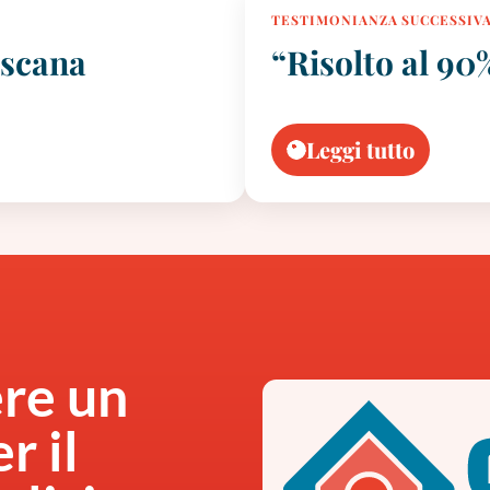
TESTIMONIANZA SUCCESSIV
oscana
“Risolto al 90
Leggi tutto
ere un
r il