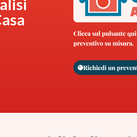
alisi
Casa
Clicca sul pulsante qui
preventivo su misura.
Richiedi un preven