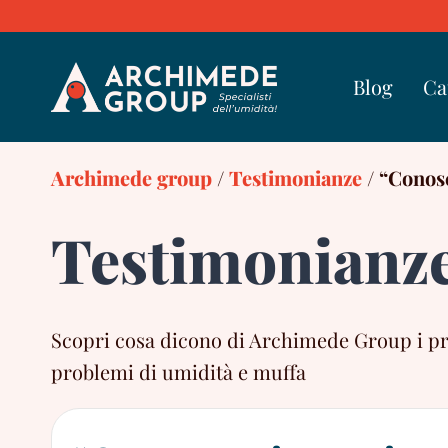
Skip
to
content
Blog
Ca
Archimede group
/
Testimonianze
/
“Conosc
Testimonianz
Scopri cosa dicono di Archimede Group i propr
problemi di umidità e muffa