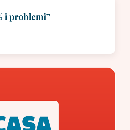
A
% i problemi”