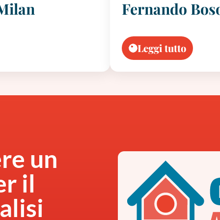
Milan
Fernando Bos
Leggi tutto
ere un
r il
alisi