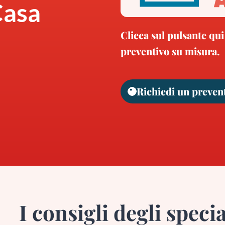
Casa
Clicca sul pulsante qui
preventivo su misura.
Richiedi un preven
I consigli degli specia