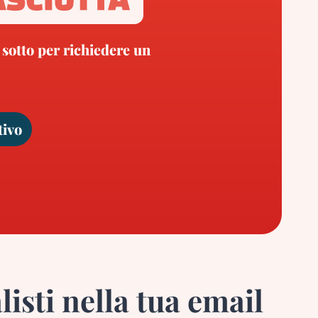
 sotto per richiedere un
tivo
listi nella tua email