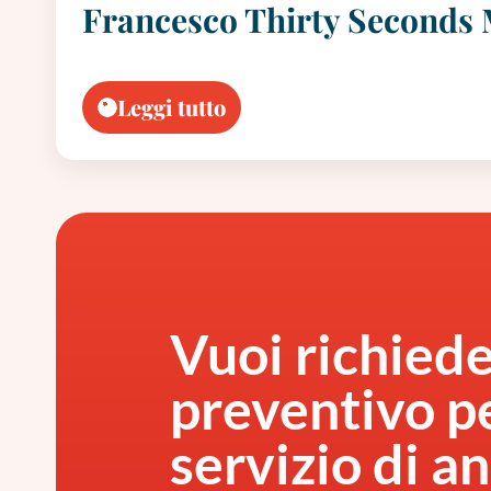
Francesco Thirty Seconds 
Leggi tutto
Vuoi richied
preventivo pe
servizio di an