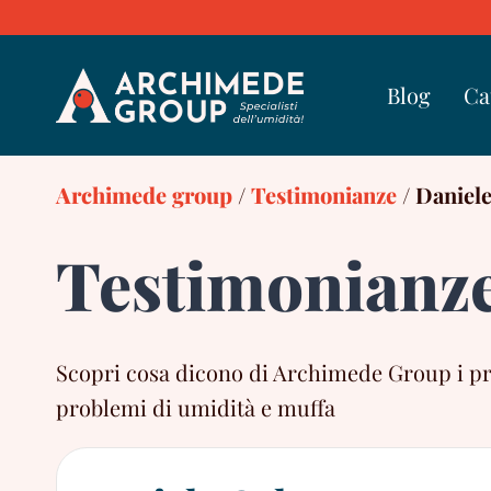
Skip
to
content
Blog
Ca
Archimede group
/
Testimonianze
/
Daniele
Testimonianz
Scopri cosa dicono di Archimede Group i propr
problemi di umidità e muffa