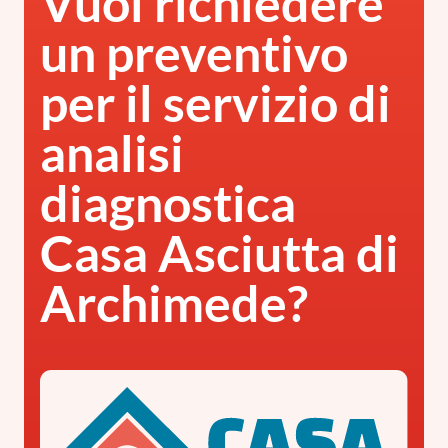
Vuoi richiedere
un preventivo
per il servizio di
analisi
diagnostica
Casa Asciutta di
Archimede?