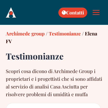
Skip
to
Contatti
content
Archimede group
/
Testimonianze
/
Elena
FV
Testimonianze
Scopri cosa dicono di Archimede Group i
proprietari e i progettisti che si sono affidati
al servizio di analisi Casa Asciutta per
risolvere problemi di umidità e muffa