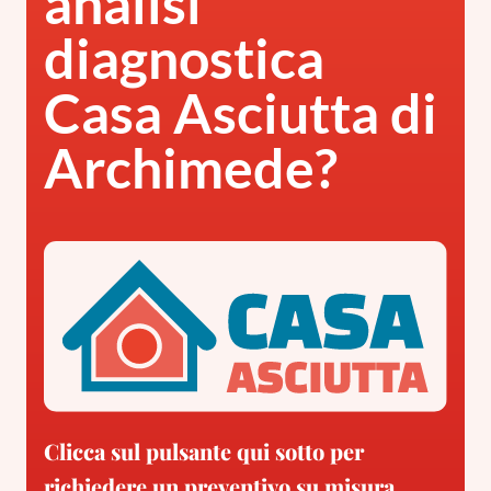
analisi
diagnostica
Casa Asciutta di
Archimede?
Clicca sul pulsante qui sotto per
richiedere un preventivo su misura.