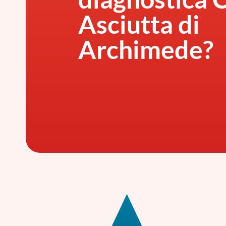
Asciutta di
Archimede?