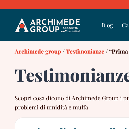
Skip
to
content
Blog
Ca
Archimede group
/
Testimonianze
/
“Prima 
Testimonianz
Scopri cosa dicono di Archimede Group i propr
problemi di umidità e muffa