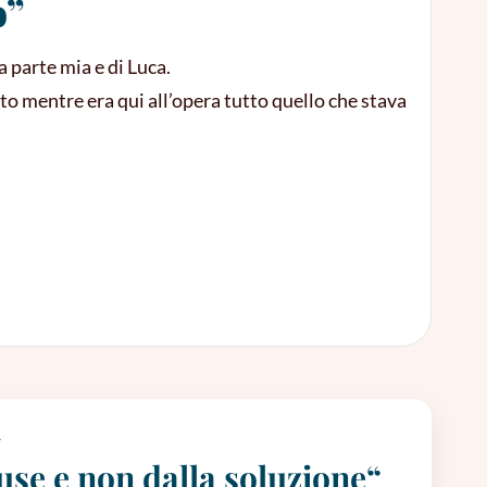
o”
a parte mia e di Luca.
to mentre era qui all’opera tutto quello che stava
A
ause e non dalla soluzione“