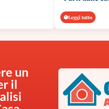
Leggi tutto
ere un
r il
alisi
Casa