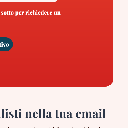
 sotto per richiedere un
tivo
listi nella tua email