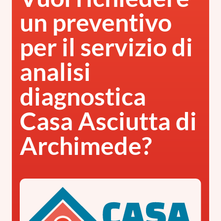
un preventivo
per il servizio di
analisi
diagnostica
Casa Asciutta di
Archimede?