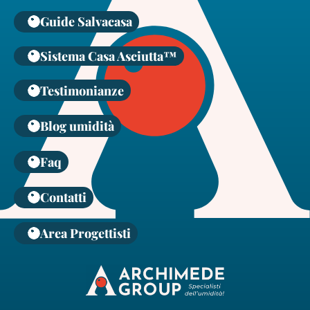
Guide Salvacasa
Sistema Casa Asciutta™
Testimonianze
Blog umidità
Faq
Contatti
Area Progettisti
Vai