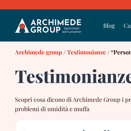
Skip
to
content
Blog
Ca
Archimede group
/
Testimonianze
/
“Person
Testimonianz
Scopri cosa dicono di Archimede Group i propr
problemi di umidità e muffa