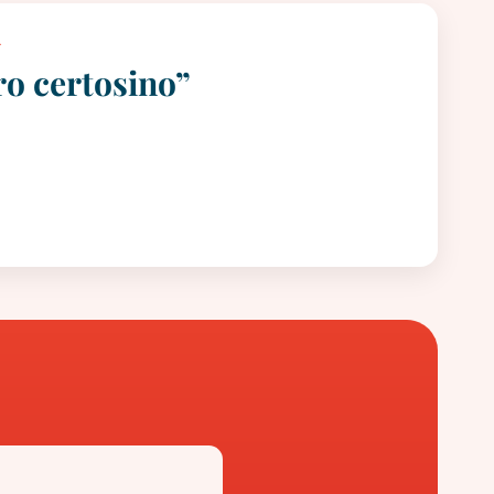
A
ro certosino”