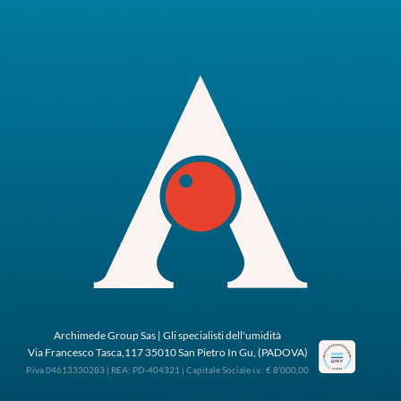
Archimede Group Sas | Gli specialisti dell'umidità
Via Francesco Tasca,117 35010 San Pietro In Gu, (PADOVA)
P.iva 04613330283 | REA: PD-404321 | Capitale Sociale i.v.: € 8'000,00