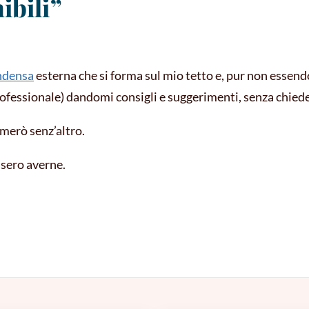
ibili”
ndensa
esterna che si forma sul mio tetto e, pur non essen
rofessionale) dandomi consigli e suggerimenti, senza chiede
amerò senz’altro.
ssero averne.