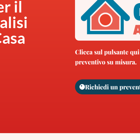
r il
alisi
Casa
Clicca sul pulsante qui
preventivo su misura.
Richiedi un preven