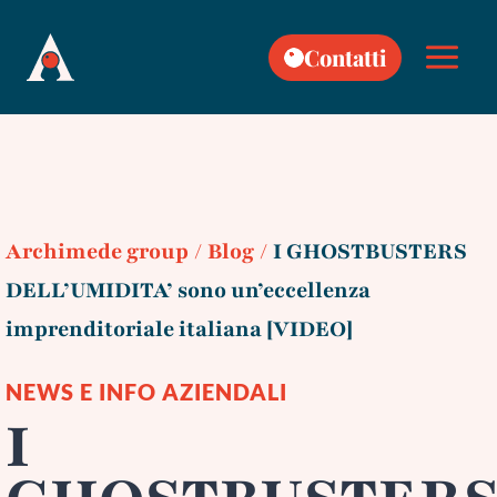
Skip
to
Contatti
content
Archimede group
/
Blog
/
I GHOSTBUSTERS
DELL’UMIDITA’ sono un’eccellenza
imprenditoriale italiana [VIDEO]
NEWS E INFO AZIENDALI
I