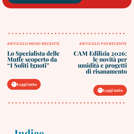
Navigazione
ARTICOLO MENO RECENTE
ARTICOLO PIÙ RECENTE
Lo Specialista delle
CAM Edilizia 2026:
articoli
Muffe scoperto da
le novità per
“I Soliti Ignoti”
umidità e progetti
di risanamento
Leggi tutto
Leggi tutto
Indice