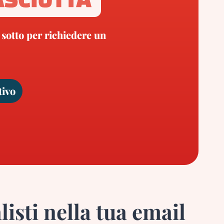
 sotto per richiedere un
tivo
listi nella tua email