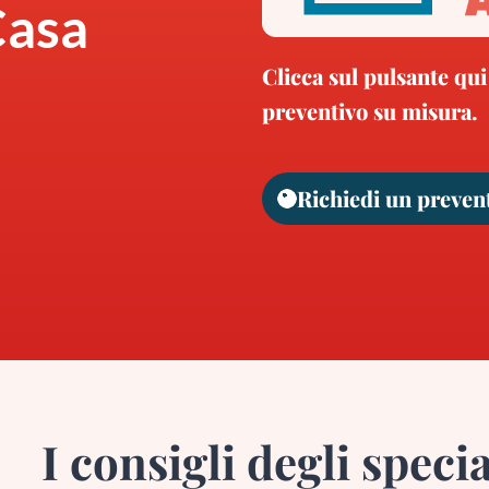
Casa
Clicca sul pulsante qui
preventivo su misura.
Richiedi un preven
I consigli degli specia