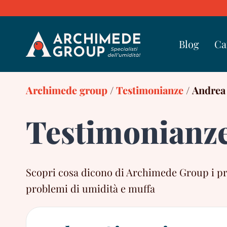
Skip
to
content
Blog
Ca
Archimede group
/
Testimonianze
/
Andrea
Testimonianz
Scopri cosa dicono di Archimede Group i propr
problemi di umidità e muffa