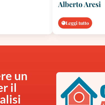
Alberto Aresi
Leggi tutto
ere un
r il
alisi