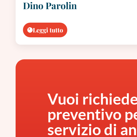
Dino Parolin
Leggi tutto
Vuoi richied
preventivo pe
servizio di an