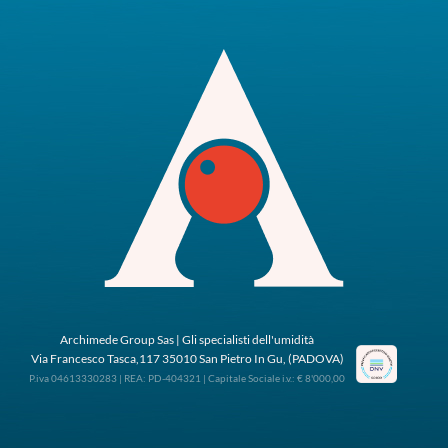
Archimede Group Sas | Gli specialisti dell'umidità
Via Francesco Tasca,117 35010 San Pietro In Gu, (PADOVA)
P.iva 04613330283 | REA: PD-404321 | Capitale Sociale i.v.: € 8'000,00