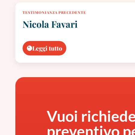
TESTIMONIANZA PRECEDENTE
Nicola Favari
Leggi tutto
Vuoi richied
preventivo pe