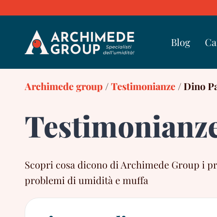
Skip
to
content
Blog
Ca
Archimede group
/
Testimonianze
/
Dino Pa
Testimonianz
Scopri cosa dicono di Archimede Group i propr
problemi di umidità e muffa