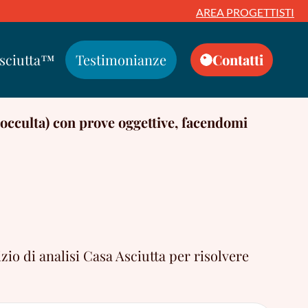
AREA PROGETTISTI
Asciutta™
Testimonianze
Contatti
 occulta) con prove oggettive, facendomi
zio di analisi Casa Asciutta per risolvere