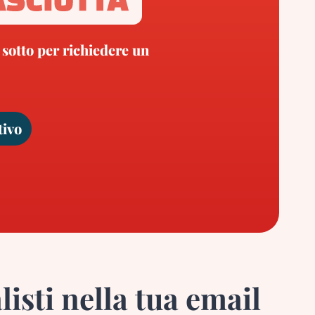
 sotto per richiedere un
tivo
listi nella tua email