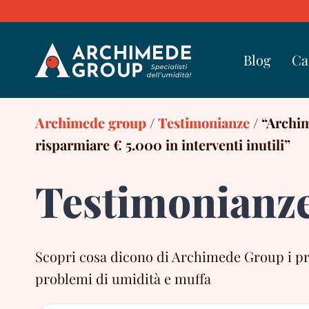
Skip
to
content
Blog
Ca
Archimede group
/
Testimonianze
/
“Archim
risparmiare € 5.000 in interventi inutili”
Testimonianz
Scopri cosa dicono di Archimede Group i propr
problemi di umidità e muffa