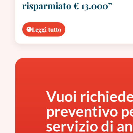
risparmiato € 13.000”
Leggi tutto
Vuoi richied
preventivo pe
servizio di an