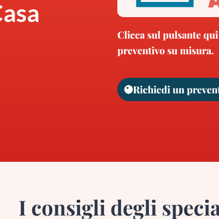
Casa
Clicca sul pulsante qui
preventivo su misura.
Richiedi un preven
I consigli degli specia