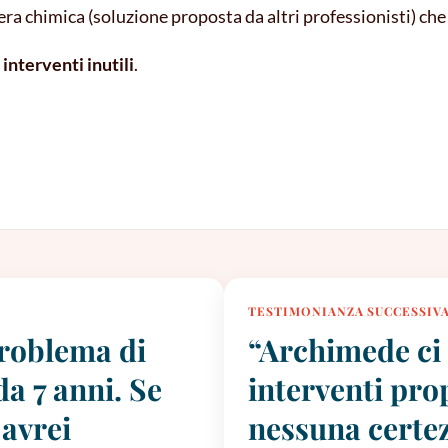
riera chimica (soluzione proposta da altri professionisti) c
interventi inutili
.
TESTIMONIANZA SUCCESSIV
problema di
“Archimede ci h
a 7 anni. Se
interventi pro
 avrei
nessuna certez