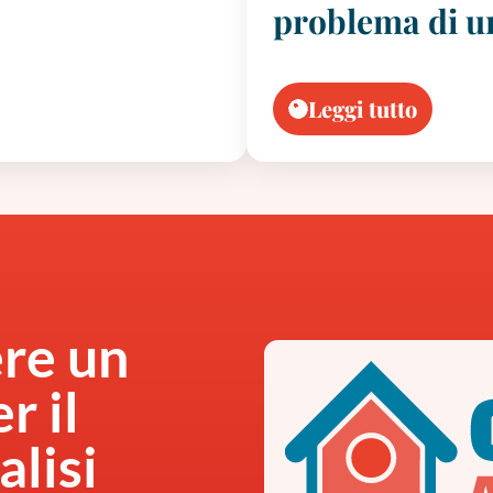
problema di u
Leggi tutto
ere un
r il
alisi