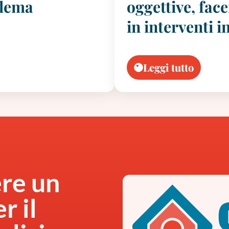
blema
oggettive, fa
in interventi in
Leggi tutto
ere un
r il