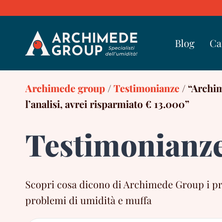
Skip
to
content
Blog
Ca
Archimede group
/
Testimonianze
/
“Archim
l’analisi, avrei risparmiato € 13.000”
Testimonianz
Scopri cosa dicono di Archimede Group i propr
problemi di umidità e muffa