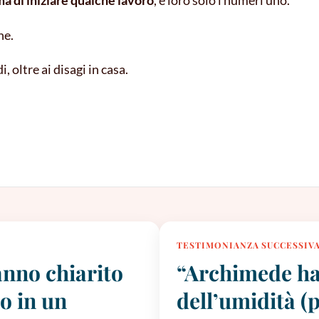
ma di iniziare qualche lavoro
, e loro solo i numeri uno.
ne.
 oltre ai disagi in casa.
TESTIMONIANZA SUCCESSIV
anno chiarito
“Archimede ha
po in un
dell’umidità (