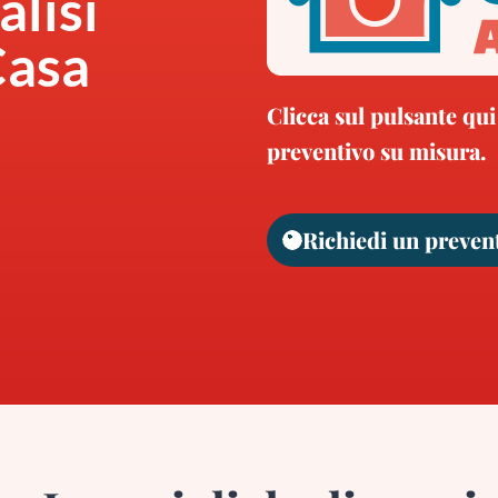
alisi
Casa
Clicca sul pulsante qui
preventivo su misura.
Richiedi un preven