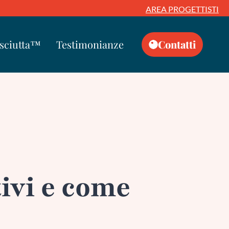
AREA PROGETTISTI
Asciutta™
Testimonianze
Contatti
tivi e come