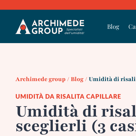
Skip
to
content
Blog
Ca
Archimede group
/
Blog
/
Umidità di risali
UMIDITÀ DA RISALITA CAPILLARE
Umidità di risal
sceglierli (3 cas