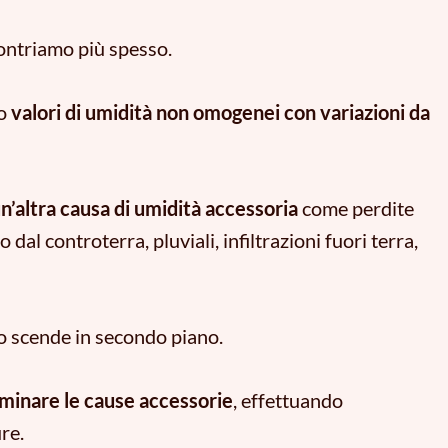
contriamo più spesso.
no
valori di umidità non omogenei con variazioni da
 un’altra causa di umidità accessoria
come perdite
 dal controterra, pluviali, infiltrazioni fuori terra,
co scende in secondo piano.
iminare le cause accessorie
,
effettuando
ure.