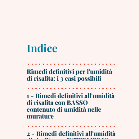
Indice
Rimedi definitivi per l'umidità
di risalita: i 3 casi possibili
1 - Rimedi definitivi all'umidità
di risalita con BASSO
contenuto di umidità nelle
murature
2 - Rimedi definitivi all'umidità