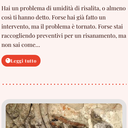
Hai un problema di umidità di risalita, o almeno
così ti hanno detto. Forse hai già fatto un
intervento, ma il problema è tornato. Forse stai
raccogliendo preventivi per un risanamento, ma
non sai come…
Risanamento
Leggi tutto
umidità
di
risalita:
metodi,
costi
e
perché
molti
interventi