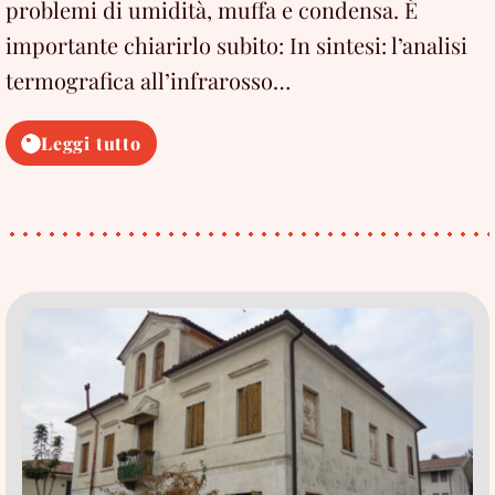
problemi di umidità, muffa e condensa. È
importante chiarirlo subito: In sintesi: l’analisi
termografica all’infrarosso…
Analisi
Leggi tutto
termografica
all’infrarosso:
come
e
quando
utilizzarla
con
umidità
e
muffe
(2026)