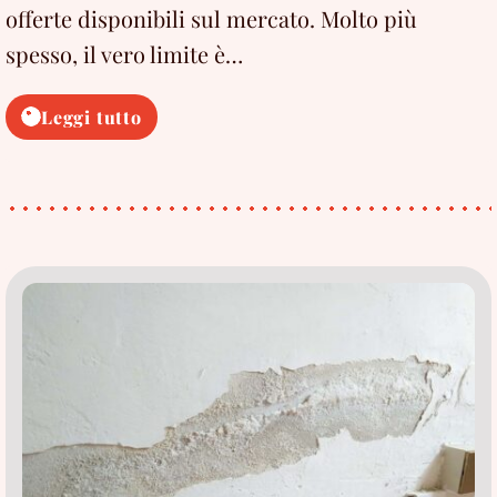
offerte disponibili sul mercato. Molto più
spesso, il vero limite è…
Analisi
Leggi tutto
dei
muri
umidi:
come
funziona,
cosa
è
necessario,
cosa
evitare
(VIDEO)