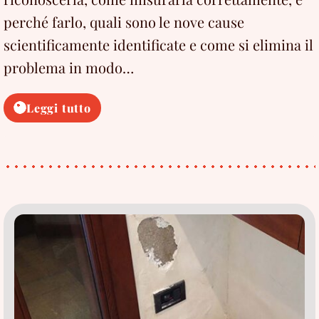
perché farlo, quali sono le nove cause
scientificamente identificate e come si elimina il
problema in modo…
Umidità
Leggi tutto
nei
muri:
come
misurarla
ed
eliminarla
grazie
alla
Scienza