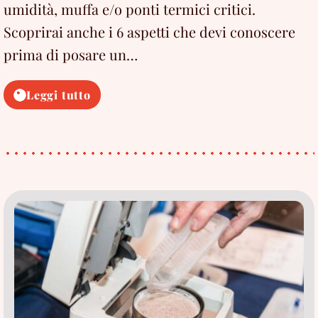
umidità, muffa e/o ponti termici critici.
Scoprirai anche i 6 aspetti che devi conoscere
prima di posare un…
Il
Leggi tutto
cappotto
termico
risolve
i
problemi
di
umidità?
Tutte
le
risposte
(2025)