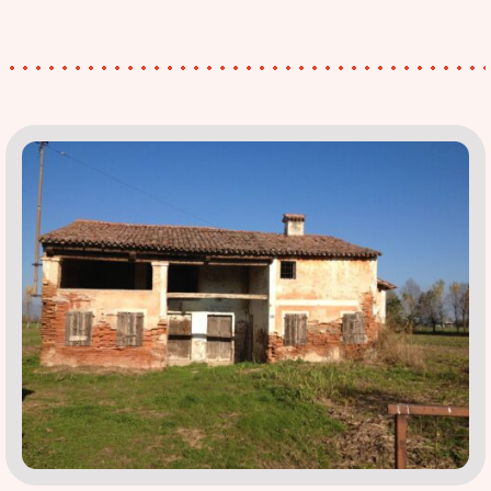
eliminare
l’umidità
in
taverna
(evitando
costosi
tentativi)