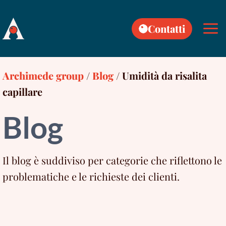
Skip
to
Contatti
content
Archimede group
/
Blog
/
Umidità da risalita
capillare
Blog
Il blog è suddiviso per categorie che riflettono le
problematiche e le richieste dei clienti.