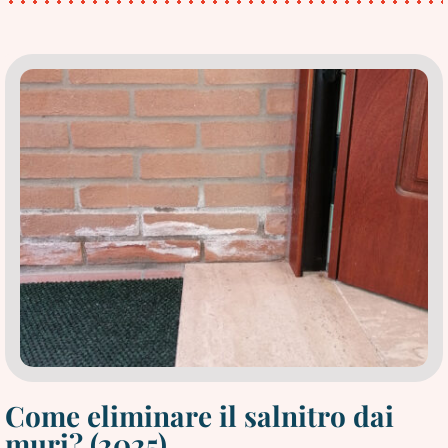
vecchia
e
umida:
come
procedere?
Come eliminare il salnitro dai
muri? (2025)