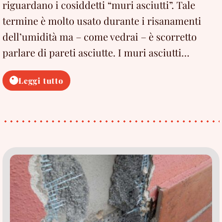
riguardano i cosiddetti “muri asciutti”. Tale
termine è molto usato durante i risanamenti
dell’umidità ma – come vedrai – è scorretto
parlare di pareti asciutte. I muri asciutti…
I
Leggi tutto
muri
asciutti
NON
esistono!