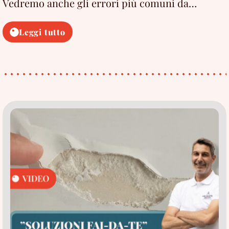
Vedremo anche gli errori più comuni da…
Muri
Leggi tutto
umidi:
cosa
fare
o
evitare
per
trovare
la
soluzione
(2026)