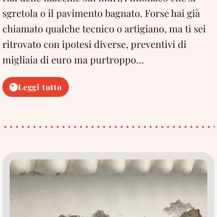
sgretola o il pavimento bagnato. Forse hai già
chiamato qualche tecnico o artigiano, ma ti sei
ritrovato con ipotesi diverse, preventivi di
migliaia di euro ma purtroppo…
Ricerca
Leggi tutto
infiltrazioni
acqua:
5
segnali
per
distinguere
una
perdita
idraulica
da