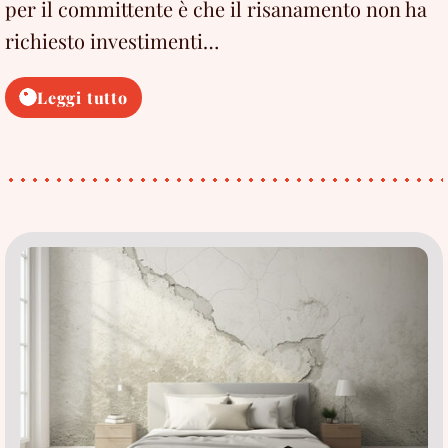
per il committente è che il risanamento non ha
richiesto investimenti…
Risanamento
Leggi tutto
dall’umidità
di
un
immobile
del
1940…
Senza
interventi
di
risanamento!
[Caso
Studio]