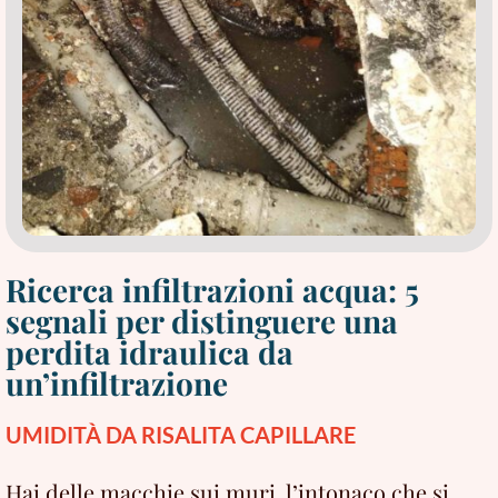
falliscono
Ricerca infiltrazioni acqua: 5
segnali per distinguere una
perdita idraulica da
un’infiltrazione
UMIDITÀ DA RISALITA CAPILLARE
Hai delle macchie sui muri, l’intonaco che si